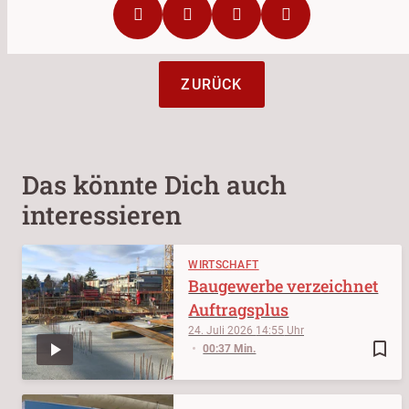
ZURÜCK
Das könnte Dich auch
interessieren
WIRTSCHAFT
Baugewerbe verzeichnet
Auftragsplus
24. Juli 2026
14:55
bookmark_border
00:37 Min.