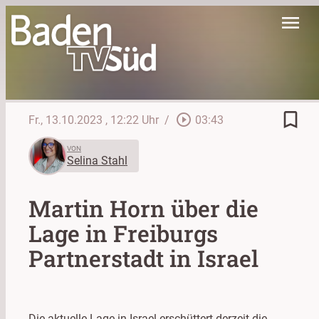
menu
bookmark_border
play_circle_outline
Fr., 13.10.2023
, 12:22 Uhr
/
03:43
VON
Selina Stahl
Martin Horn über die
Lage in Freiburgs
Partnerstadt in Israel
Die aktuelle Lage in Israel erschüttert derzeit die