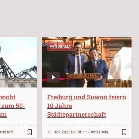
PANORAMA
eicht
Freiburg und Suwon feiern
 zum 50-
10 Jahre
äum
Städtepartnerschaft
bookmark_border
bookmark_border
0:32 Min.
13. Nov. 2025
14:19
02:24 Min.