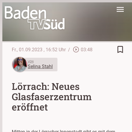
menu
bookmark_border
play_circle_outline
Fr., 01.09.2023
, 16:52 Uhr
/
03:48
VON
Selina Stahl
Lörrach: Neues
Glasfaserzentrum
eröffnet
Mitten in der Lörracher Innenstadt gibt es mit dem