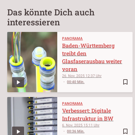
Das könnte Dich auch
interessieren
PANORAMA
Baden-Württemberg
treibt den
Glasfaserausbau weiter
voran
26. Nov. 2025
12:37
bookmark_border
00:40 Min.
PANORAMA
Verbessert: Digitale
Infrastruktur in BW
6. Nov. 2025
15:11
bookmark_border
00:36 Min.