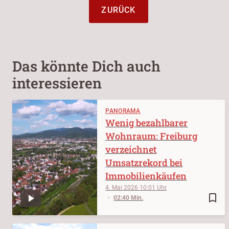
ZURÜCK
Das könnte Dich auch
interessieren
PANORAMA
Wenig bezahlbarer
Wohnraum: Freiburg
verzeichnet
Umsatzrekord bei
Immobilienkäufen
4. Mai 2026
10:01
bookmark_border
02:40 Min.