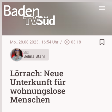
menu
bookmark_border
play_circle_outline
Mo., 28.08.2023
, 16:54 Uhr
/
03:18
VON
Selina Stahl
Lörrach: Neue
Unterkunft für
wohnungslose
Menschen