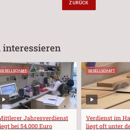
ZURÜCK
 interessieren
GESELLSCHAFT
GESELLSCHAFT
Mittlerer Jahresverdienst
Verdienst im H
liegt bei 54.000 Euro
liegt oft unter 