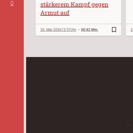
stärkerem Kampf gegen
Armut auf
bookmark_border
26. Mai 2026
13:57
00:42 Min.
2