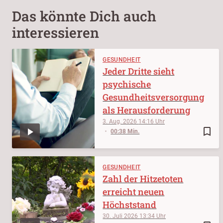
Das könnte Dich auch
interessieren
GESUNDHEIT
Jeder Dritte sieht
psychische
Gesundheitsversorgung
als Herausforderung
3. Aug. 2026
14:16
bookmark_border
00:38 Min.
GESUNDHEIT
Zahl der Hitzetoten
erreicht neuen
Höchststand
30. Juli 2026
13:34