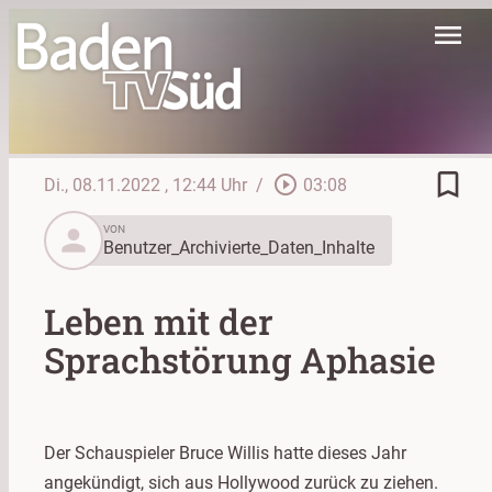
menu
bookmark_border
play_circle_outline
Di., 08.11.2022
, 12:44 Uhr
/
03:08
person
VON
Benutzer_Archivierte_Daten_Inhalte
Leben mit der
Sprachstörung Aphasie
Der Schauspieler Bruce Willis hatte dieses Jahr
angekündigt, sich aus Hollywood zurück zu ziehen.