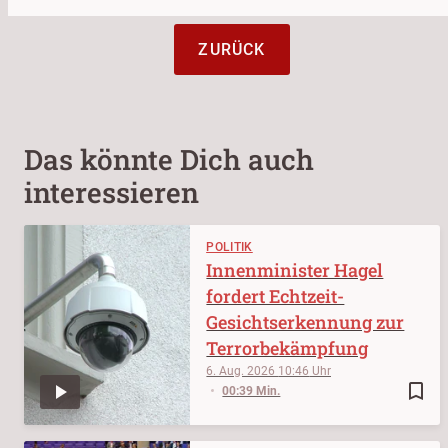
ZURÜCK
Das könnte Dich auch
interessieren
POLITIK
Innenminister Hagel
fordert Echtzeit-
Gesichtserkennung zur
Terrorbekämpfung
6. Aug. 2026
10:46
bookmark_border
00:39 Min.