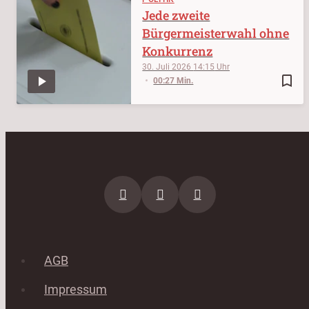
Jede zweite
Bürgermeisterwahl ohne
Konkurrenz
30. Juli 2026
14:15
bookmark_border
00:27 Min.
AGB
Impressum