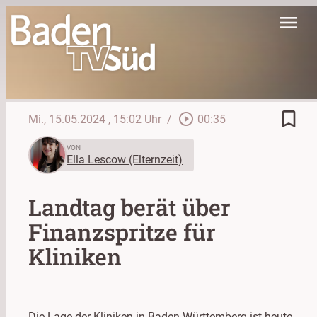
menu
bookmark_border
play_circle_outline
Mi., 15.05.2024
, 15:02 Uhr
/
00:35
VON
Ella Lescow (Elternzeit)
Landtag berät über
Finanzspritze für
Kliniken
Die Lage der Kliniken in Baden-Württemberg ist heute