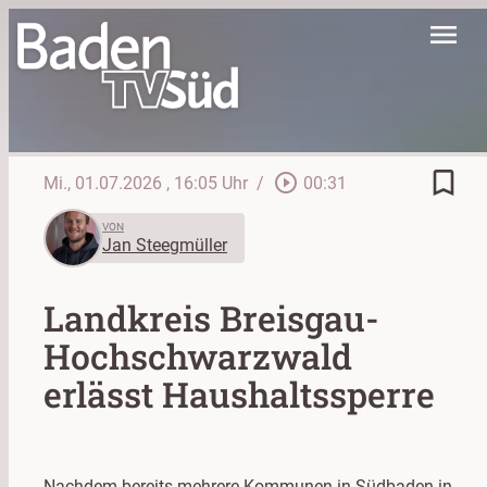
menu
bookmark_border
play_circle_outline
Mi., 01.07.2026
, 16:05 Uhr
/
00:31
VON
Jan Steegmüller
Landkreis Breisgau-
Hochschwarzwald
erlässt Haushaltssperre
Nachdem bereits mehrere Kommunen in Südbaden in