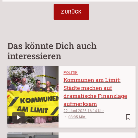
ZURÜCK
Das könnte Dich auch
interessieren
POLITIK
Kommunen am Limit:
Städte machen auf
dramatische Finanzlage
aufmerksam
22. Juni 2026
16:14
bookmark_border
03:05 Min.