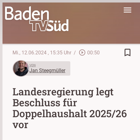
menu
bookmark_border
play_circle_outline
Mi., 12.06.2024
, 15:35 Uhr
/
00:50
VON
Jan Steegmüller
Landesregierung legt
Beschluss für
Doppelhaushalt 2025/26
vor