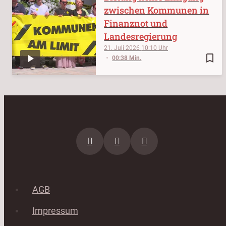
zwischen Kommunen in
Finanznot und
Landesregierung
21. Juli 2026
10:10
bookmark_border
00:38 Min.
AGB
Impressum