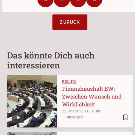
ZURÜCK
Das könnte Dich auch
interessieren
POLITIK
Finanzhaushalt BW:
Zwischen Wunsch und
Wirklichkeit
22. Juli 2026
11:04
bookmark_border
00:35 Min.