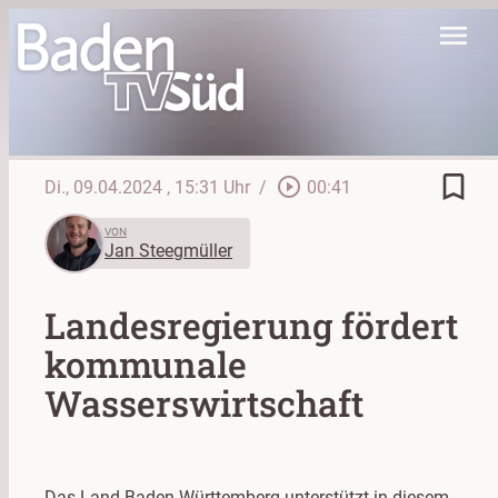
menu
bookmark_border
play_circle_outline
Di., 09.04.2024
, 15:31 Uhr
/
00:41
VON
Jan Steegmüller
Landesregierung fördert
kommunale
Wasserswirtschaft
Das Land Baden-Württemberg unterstützt in diesem