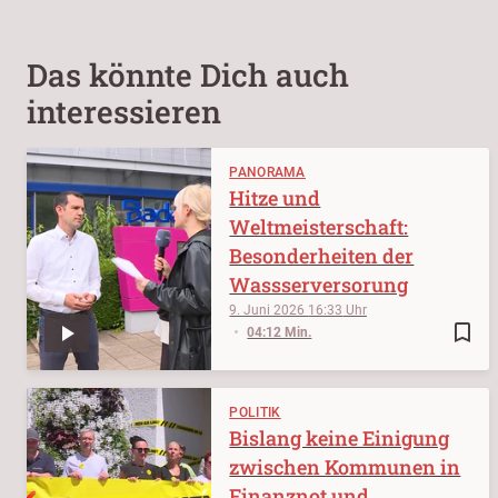
Das könnte Dich auch
interessieren
PANORAMA
Hitze und
Weltmeisterschaft:
Besonderheiten der
Wassserversorung
9. Juni 2026
16:33
bookmark_border
04:12 Min.
POLITIK
Bislang keine Einigung
zwischen Kommunen in
Finanznot und