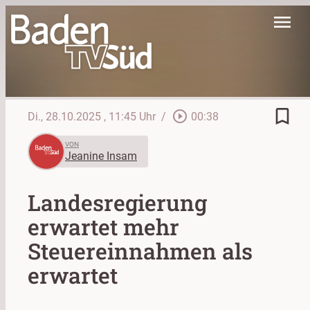
menu
bookmark_border
play_circle_outline
Di., 28.10.2025
, 11:45 Uhr
/
00:38
VON
Jeanine Insam
Landesregierung
erwartet mehr
Steuereinnahmen als
erwartet