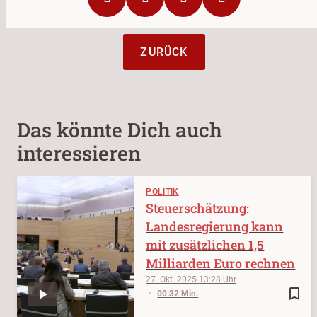
ZURÜCK
Das könnte Dich auch
interessieren
POLITIK
Steuerschätzung:
Landesregierung kann
mit zusätzlichen 1,5
Milliarden Euro rechnen
27. Okt. 2025
13:28
bookmark_border
00:32 Min.