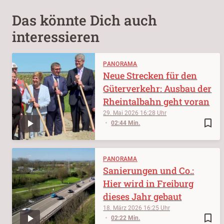
Das könnte Dich auch
interessieren
PANORAMA
Neue Strecken für den
Güterverkehr: Ausbau der
Rheintalbahn geht voran
29. Mai 2026
16:28
bookmark_border
02:44 Min.
PANORAMA
Sanierungen und Co.:
Hier wird in Freiburg
dieses Jahr gebaut
18. März 2026
16:25
bookmark_border
02:22 Min.