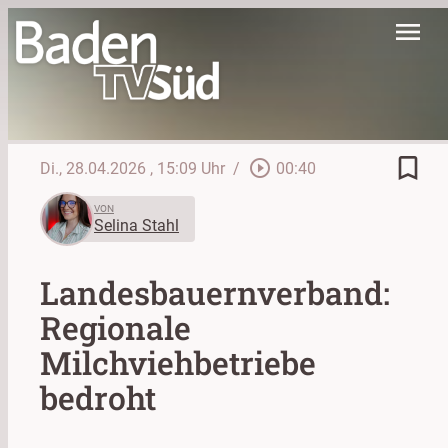
menu
bookmark_border
play_circle_outline
Di., 28.04.2026
, 15:09 Uhr
/
00:40
VON
Selina Stahl
Landesbauernverband:
Regionale
Milchviehbetriebe
bedroht