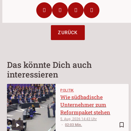
ZURÜCK
Das könnte Dich auch
interessieren
POLITIK
Wie südbadische
Unternehmer zum
Reformpaket stehen
5. Aug. 2026
14:43
bookmark_border
02:03 Min.