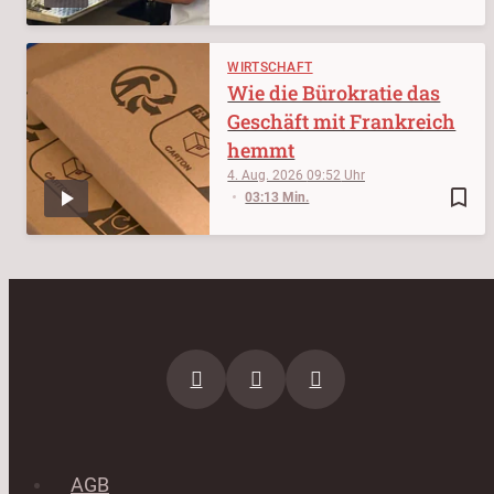
WIRTSCHAFT
Wie die Bürokratie das
Geschäft mit Frankreich
hemmt
4. Aug. 2026
09:52
bookmark_border
03:13 Min.
AGB