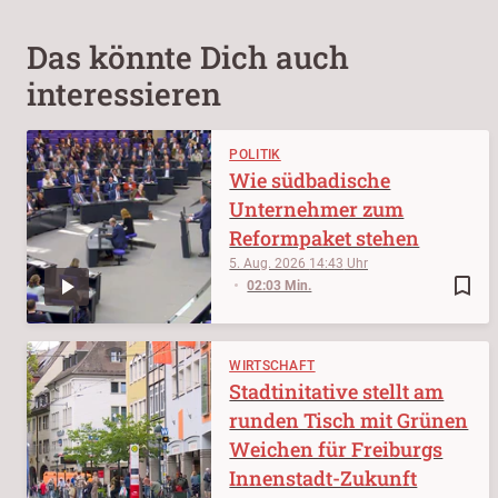
Das könnte Dich auch
interessieren
POLITIK
Wie südbadische
Unternehmer zum
Reformpaket stehen
5. Aug. 2026
14:43
bookmark_border
02:03 Min.
WIRTSCHAFT
Stadtinitative stellt am
runden Tisch mit Grünen
Weichen für Freiburgs
Innenstadt-Zukunft