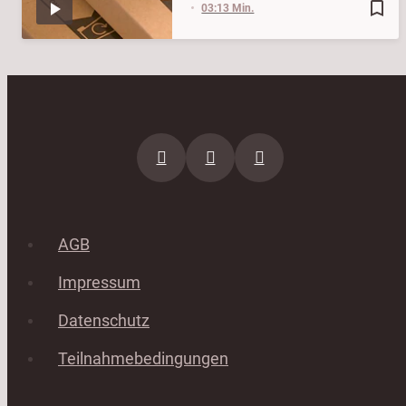
bookmark_border
03:13 Min.
AGB
Impressum
Datenschutz
Teilnahmebedingungen