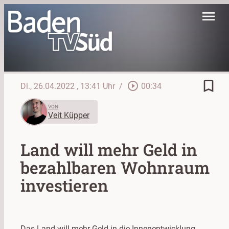
menu
bookmark_border
play_circle_outline
Di., 26.04.2022
, 13:41 Uhr
/
00:34
VON
Veit Küpper
Land will mehr Geld in
bezahlbaren Wohnraum
investieren
Das Land will mehr Geld in die Innenentwicklung