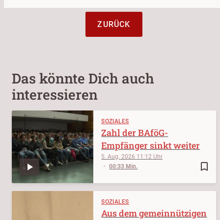
ZURÜCK
Das könnte Dich auch
interessieren
SOZIALES
Zahl der BAföG-
Empfänger sinkt weiter
5. Aug. 2026
11:12
bookmark_border
00:33 Min.
SOZIALES
Aus dem gemeinnützigen