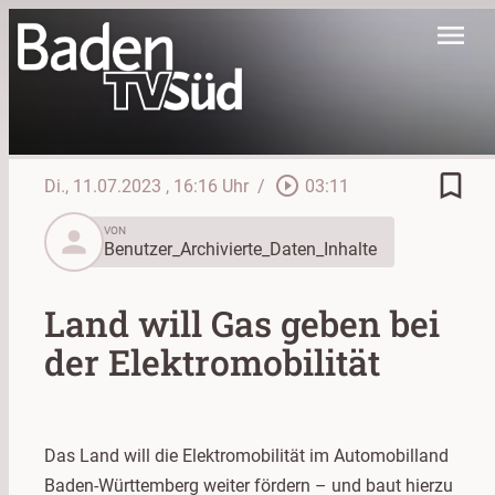
menu
bookmark_border
play_circle_outline
Di., 11.07.2023
, 16:16 Uhr
/
03:11
person
VON
Benutzer_Archivierte_Daten_Inhalte
Land will Gas geben bei
der Elektromobilität
Das Land will die Elektromobilität im Automobilland
Baden-Württemberg weiter fördern – und baut hierzu