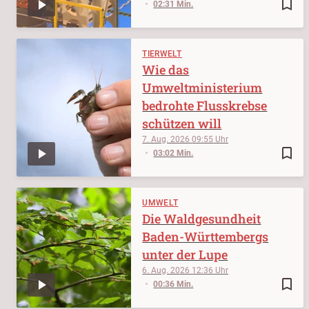
bookmark_border
02:31 Min.
TIERWELT
Wie das
Umweltministerium
bedrohte Flusskrebse
schützen will
7. Aug. 2026
09:55
bookmark_border
03:02 Min.
UMWELT
Die Waldgesundheit
Baden-Württembergs
unter der Lupe
6. Aug. 2026
12:36
bookmark_border
00:36 Min.