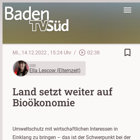
menu
bookmark_border
play_circle_outline
Mi., 14.12.2022
, 15:24 Uhr
/
02:38
VON
Ella Lescow (Elternzeit)
Land setzt weiter auf
Bioökonomie
Umweltschutz mit wirtschaftlichen Interessen in
Einklang zu bringen – das ist der Schwerpunkt bei der