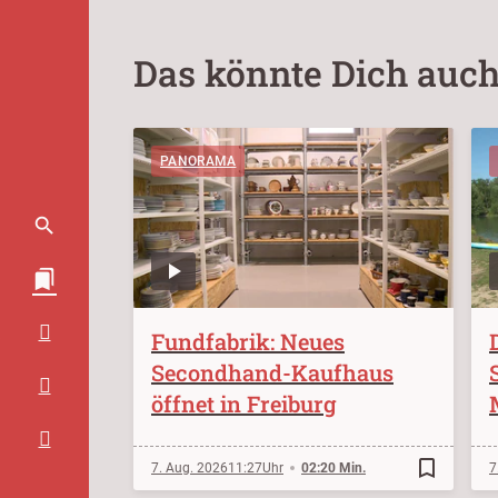
Das könnte Dich auch
PANORAMA
Fundfabrik: Neues
Secondhand-Kaufhaus
öffnet in Freiburg
bookmark_border
7. Aug. 2026
11:27
02:20 Min.
7