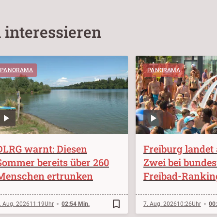
 interessieren
PANORAMA
PANORAMA
DLRG warnt: Diesen
Freiburg landet 
Sommer bereits über 260
Zwei bei bunde
Menschen ertrunken
Freibad-Rankin
bookmark_border
. Aug. 2026
11:19
02:54 Min.
7. Aug. 2026
10:26
00