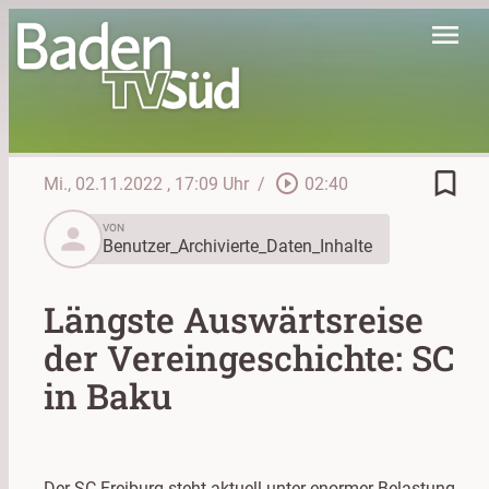
menu
bookmark_border
play_circle_outline
Mi., 02.11.2022
, 17:09 Uhr
/
02:40
person
VON
Benutzer_Archivierte_Daten_Inhalte
Längste Auswärtsreise
der Vereingeschichte: SC
in Baku
Der SC Freiburg steht aktuell unter enormer Belastung.