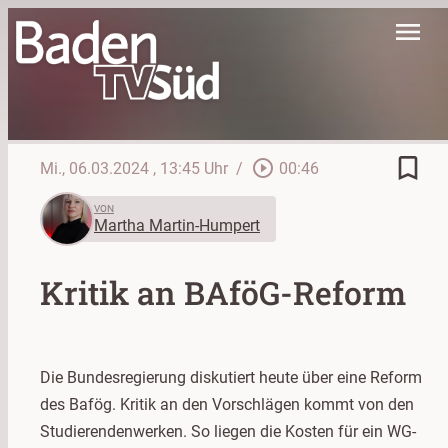
menu
bookmark_border
play_circle_outline
Mi., 06.03.2024
, 13:45 Uhr
/
00:46
VON
Martha Martin-Humpert
Kritik an BAföG-Reform
Die Bundesregierung diskutiert heute über eine Reform
des Bafög. Kritik an den Vorschlägen kommt von den
Studierendenwerken. So liegen die Kosten für ein WG-