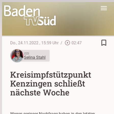
menu
bookmark_border
play_circle_outline
Do., 24.11.2022
, 15:59 Uhr
/
02:47
VON
Selina Stahl
Kreisimpfstützpunkt
Kenzingen schließt
nächste Woche
Wegen geringer Nachfrage haben in den letzten