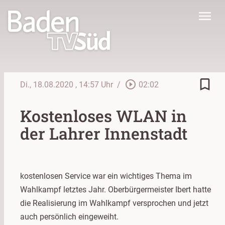
menu
bookmark_border
play_circle_outline
Di., 18.08.2020
, 14:57 Uhr
/
02:02
Kostenloses WLAN in
der Lahrer Innenstadt
kostenlosen Service war ein wichtiges Thema im
Wahlkampf letztes Jahr. Oberbürgermeister Ibert hatte
die Realisierung im Wahlkampf versprochen und jetzt
auch persönlich eingeweiht.