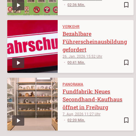
bookmark_border
02:36 Min.
VERKEHR
Bezahlbare
Führerscheinausbildung
gefordert
26. Jan. 2026
15:52
bookmark_border
00:41 Min.
PANORAMA
Fundfabrik: Neues
Secondhand-Kaufhaus
öffnet in Freiburg
7. Aug. 2026
11:27
bookmark_border
02:20 Min.