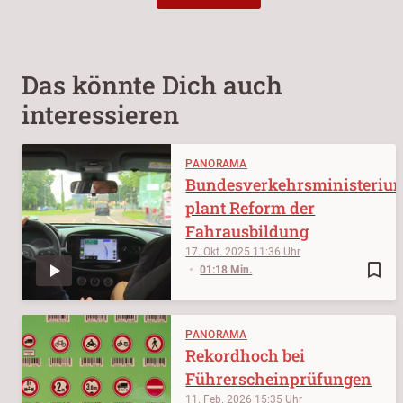
Das könnte Dich auch
interessieren
PANORAMA
Bundesverkehrsministeriu
plant Reform der
Fahrausbildung
17. Okt. 2025
11:36
bookmark_border
01:18 Min.
PANORAMA
Rekordhoch bei
Führerscheinprüfungen
11. Feb. 2026
15:35