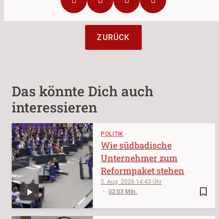
ZURÜCK
Das könnte Dich auch
interessieren
POLITIK
Wie südbadische
Unternehmer zum
Reformpaket stehen
5. Aug. 2026
14:43
bookmark_border
02:03 Min.