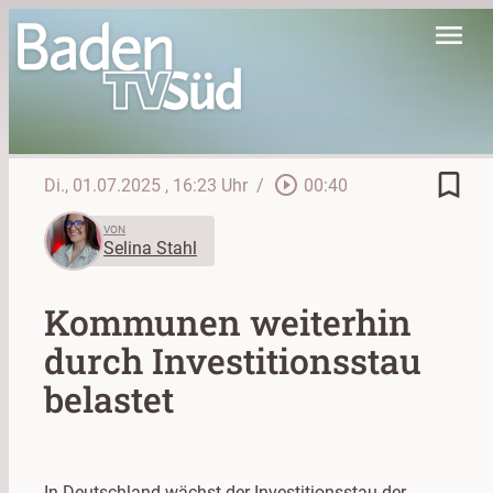
menu
bookmark_border
play_circle_outline
Di., 01.07.2025
, 16:23 Uhr
/
00:40
VON
Selina Stahl
Kommunen weiterhin
durch Investitionsstau
belastet
In Deutschland wächst der Investitionsstau der