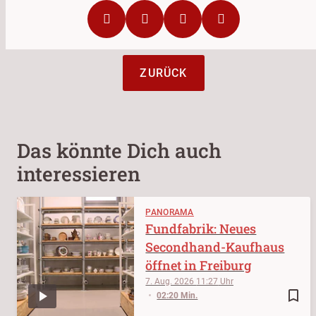
ZURÜCK
Das könnte Dich auch
interessieren
PANORAMA
Fundfabrik: Neues
Secondhand-Kaufhaus
öffnet in Freiburg
7. Aug. 2026
11:27
bookmark_border
02:20 Min.