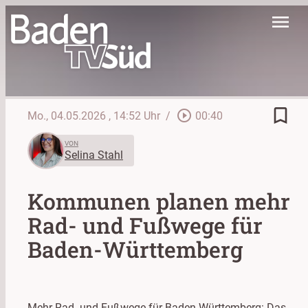
menu
bookmark_border
play_circle_outline
Mo., 04.05.2026
, 14:52 Uhr
/
00:40
VON
Selina Stahl
Kommunen planen mehr
Rad- und Fußwege für
Baden-Württemberg
Mehr Rad- und Fußwege für Baden-Württemberg: Das