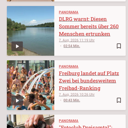
PANORAMA
DLRG warnt: Diesen
Sommer bereits über 260
Menschen ertrunken
7. Aug. 2026
11:19
bookmark_border
02:54 Min.
PANORAMA
Freiburg landet auf Platz
Zwei bei bundesweitem
Freibad-Ranking
7. Aug. 2026
10:26
bookmark_border
00:43 Min.
PANORAMA
"Fotoclub Dreisamtal":