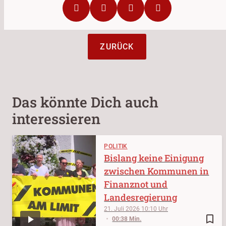
ZURÜCK
Das könnte Dich auch
interessieren
POLITIK
Bislang keine Einigung
zwischen Kommunen in
Finanznot und
Landesregierung
21. Juli 2026
10:10
bookmark_border
00:38 Min.