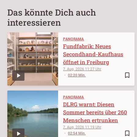
Das könnte Dich auch
interessieren
PANORAMA
Fundfabrik: Neues
Secondhand-Kaufhaus
öffnet in Freiburg
7. Aug. 2026
11:27
bookmark_border
02:20 Min.
PANORAMA
DLRG warnt: Diesen
Sommer bereits über 260
Menschen ertrunken
7. Aug. 2026
11:19
bookmark_border
02:54 Min.