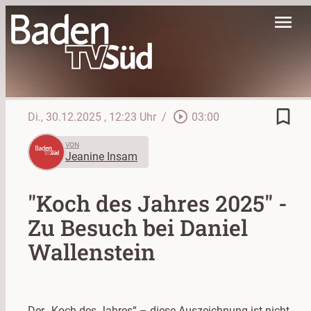
menu
bookmark_border
play_circle_outline
Di., 30.12.2025
, 12:23 Uhr
/
03:00
VON
Jeanine Insam
"Koch des Jahres 2025" -
Zu Besuch bei Daniel
Wallenstein
Der „Koch des Jahres“ – diese Auszeichnung ist nicht