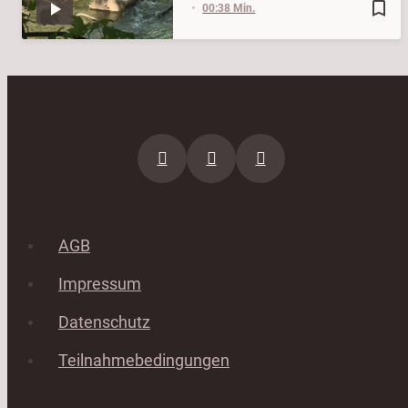
bookmark_border
00:38 Min.
AGB
Impressum
Datenschutz
Teilnahmebedingungen