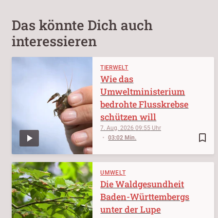
Das könnte Dich auch
interessieren
TIERWELT
Wie das
Umweltministerium
bedrohte Flusskrebse
schützen will
7. Aug. 2026
09:55
bookmark_border
03:02 Min.
UMWELT
Die Waldgesundheit
Baden-Württembergs
unter der Lupe