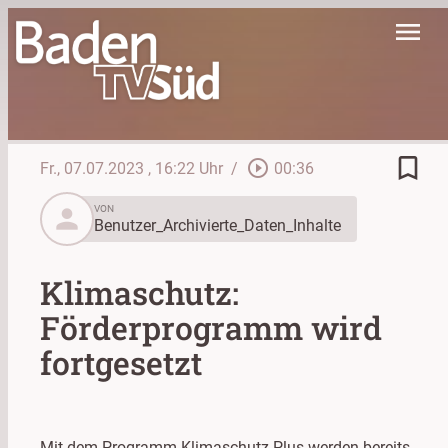
menu
bookmark_border
play_circle_outline
Fr., 07.07.2023
, 16:22 Uhr
/
00:36
person
VON
Benutzer_Archivierte_Daten_Inhalte
Klimaschutz:
Förderprogramm wird
fortgesetzt
Mit dem Programm Klimaschutz-Plus werden bereits