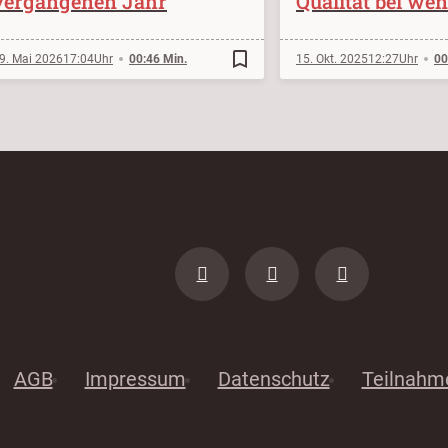
vergangenen Jahr
Qualität bei wen
bookmark_border
9. Mai 2026
17:04
00:46 Min.
15. Okt. 2025
12:27
00
AGB
Impressum
Datenschutz
Teilnahm