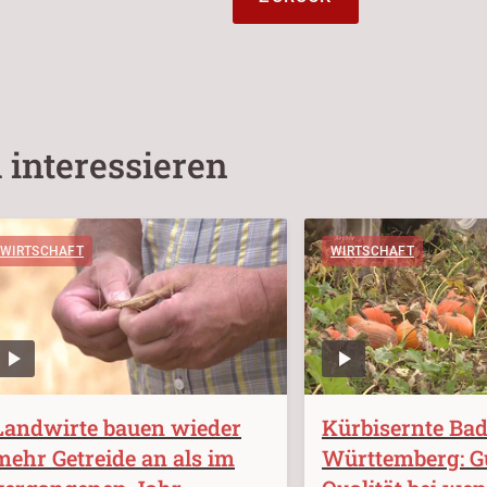
 interessieren
WIRTSCHAFT
WIRTSCHAFT
Landwirte bauen wieder
Kürbisernte Ba
mehr Getreide an als im
Württemberg: G