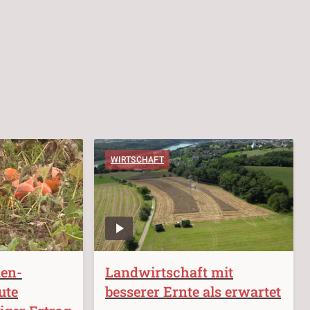
WIRTSCHAFT
den-
Landwirtschaft mit
ute
besserer Ernte als erwartet