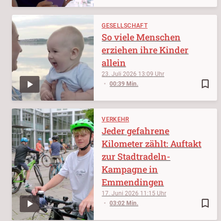
GESELLSCHAFT
So viele Menschen
erziehen ihre Kinder
allein
23. Juli 2026
13:09
bookmark_border
00:39 Min.
VERKEHR
Jeder gefahrene
Kilometer zählt: Auftakt
zur Stadtradeln-
Kampagne in
Emmendingen
17. Juni 2026
11:15
bookmark_border
03:02 Min.