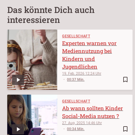
Das könnte Dich auch
interessieren
GESELLSCHAFT
Experten warnen vor
Mediennutzung bei
Kindern und
Jugendlichen
19. Feb. 2026
12:24
bookmark_border
00:37 Min.
GESELLSCHAFT
Ab wann sollten Kinder
Social-Media nutzen ?
27. Aug. 2025
14:46
bookmark_border
00:34 Min.