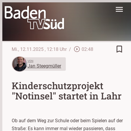
menu
bookmark_border
play_circle_outline
Mi., 12.11.2025
, 12:18 Uhr
/
02:48
VON
Jan Steegmüller
Kinderschutzprojekt
"Notinsel" startet in Lahr
Ob auf dem Weg zur Schule oder beim Spielen auf der
Straße: Es kann immer mal wieder passieren, dass