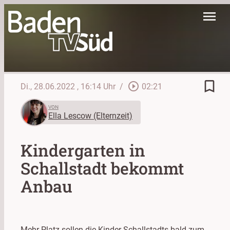
menu
bookmark_border
play_circle_outline
Di., 28.06.2022
, 16:14 Uhr
/
02:21
VON
Ella Lescow (Elternzeit)
Kindergarten in
Schallstadt bekommt
Anbau
Mehr Platz sollen die Kinder Schallstadts bald zum