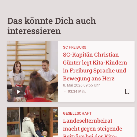
Das könnte Dich auch
interessieren
SC FREIBURG
SC-Kapitän Christian
Günter legt Kita-Kindern
in Freiburg Sprache und
Bewegung ans Herz
8. Mai 2026
09:55
bookmark_border
03:34 Min.
GESELLSCHAFT
Landeselternbeirat
macht gegen steigende
Beiträge bei der Kita-