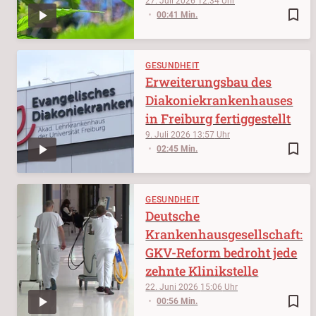
27. Juli 2026
12:34
bookmark_border
00:41 Min.
GESUNDHEIT
Erweiterungsbau des
Diakoniekrankenhauses
in Freiburg fertiggestellt
9. Juli 2026
13:57
bookmark_border
02:45 Min.
GESUNDHEIT
Deutsche
Krankenhausgesellschaft:
GKV-Reform bedroht jede
zehnte Klinikstelle
22. Juni 2026
15:06
bookmark_border
00:56 Min.