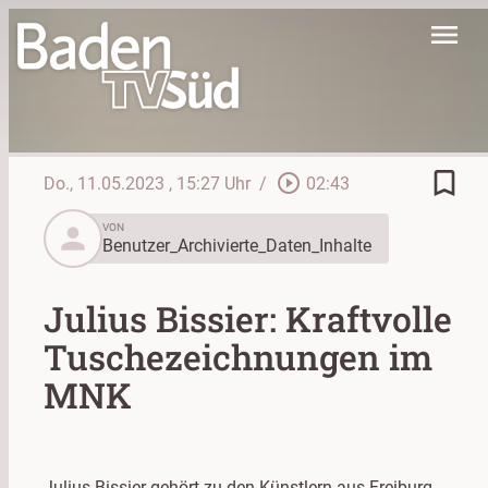
menu
bookmark_border
play_circle_outline
Do., 11.05.2023
, 15:27 Uhr
/
02:43
person
VON
Benutzer_Archivierte_Daten_Inhalte
Julius Bissier: Kraftvolle
Tuschezeichnungen im
MNK
Julius Bissier gehört zu den Künstlern aus Freiburg,