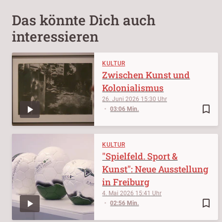
Das könnte Dich auch
interessieren
KULTUR
Zwischen Kunst und
Kolonialismus
26. Juni 2026
15:30
bookmark_border
03:06 Min.
KULTUR
"Spielfeld. Sport &
Kunst": Neue Ausstellung
in Freiburg
4. Mai 2026
15:41
bookmark_border
02:56 Min.