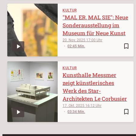
KULTUR
"MAL ER, MAL SIE": Neue
Sonderausstellung im
Museum für Neue Kunst
20. Nov. 2025
17:00
bookmark_border
02:45 Min.
KULTUR
Kunsthalle Messmer
zeigt künstlerisches
Werk des Star-
Architekten Le Corbusier
17. Okt. 2025
16:12
bookmark_border
03:34 Min.