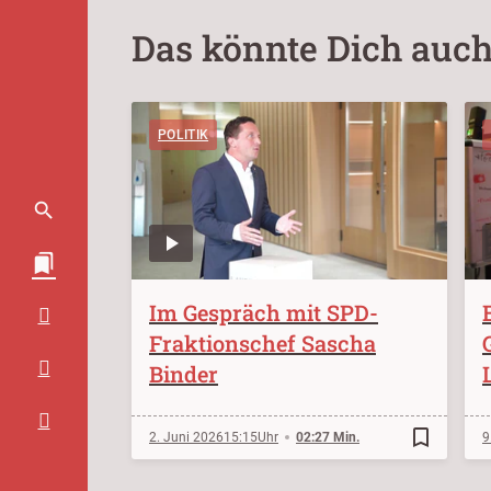
Das könnte Dich auch
POLITIK
Im Gespräch mit SPD-
Fraktionschef Sascha
Binder
bookmark_border
2. Juni 2026
15:15
02:27 Min.
9