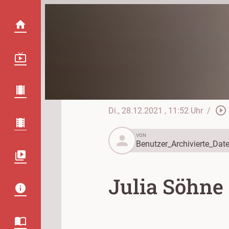
play_circle_outline
Di., 28.12.2021
, 11:52 Uhr
/
person
VON
Benutzer_Archivierte_Date
Julia Söhne