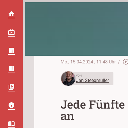
play_circle_out
Mo., 15.04.2024
, 11:48 Uhr
/
VON
Jan Steegmüller
Jede Fünfte
an