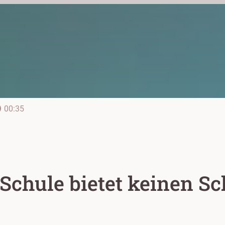
line
00:35
 Schule bietet keinen 