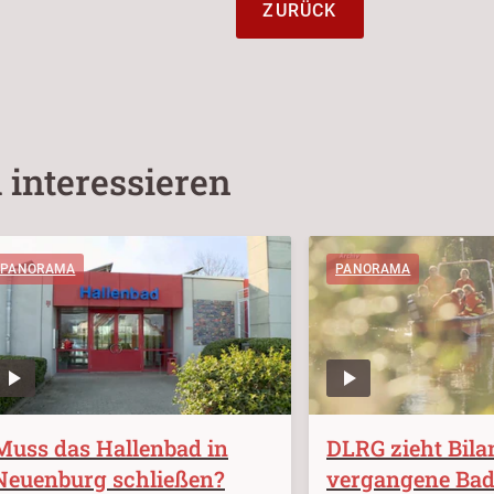
ZURÜCK
 interessieren
PANORAMA
PANORAMA
Muss das Hallenbad in
DLRG zieht Bilan
Neuenburg schließen?
vergangene Bad