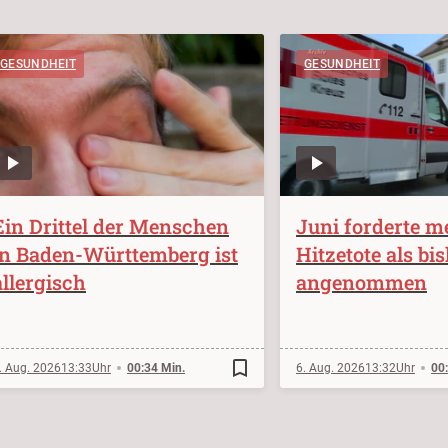
GESUNDHEIT
GESUNDHEIT
Ein Drittel der Menschen
Juni forderte m
in Baden-Württemberg ist
Hitzetote als bi
allergisch
angenommen
bookmark_border
. Aug. 2026
13:33
00:34 Min.
6. Aug. 2026
13:32
00