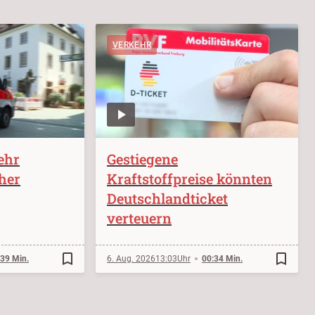
VERKEHR
ehr
Gestiegene
sher
Kraftstoffpreise könnten
Deutschlandticket
verteuern
bookmark_border
bookmark_border
:39 Min.
6. Aug. 2026
13:03
00:34 Min.