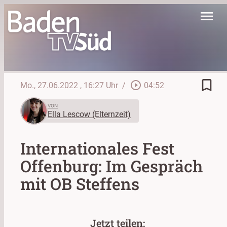
menu
bookmark_border
play_circle_outline
Mo., 27.06.2022
, 16:27 Uhr
/
04:52
VON
Ella Lescow (Elternzeit)
Internationales Fest
Offenburg: Im Gespräch
mit OB Steffens