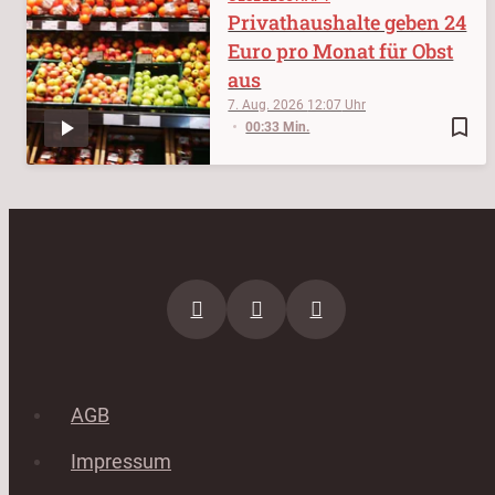
Privathaushalte geben 24
Euro pro Monat für Obst
aus
7. Aug. 2026
12:07
bookmark_border
00:33 Min.
AGB
Impressum