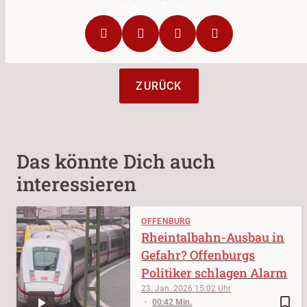
ZURÜCK
Das könnte Dich auch
interessieren
OFFENBURG
Rheintalbahn-Ausbau in
Gefahr? Offenburgs
Politiker schlagen Alarm
23. Jan. 2026
15:02
bookmark_border
00:42 Min.