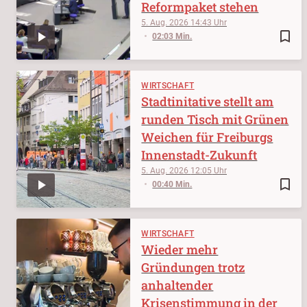
Reformpaket stehen
5. Aug. 2026
14:43
bookmark_border
02:03 Min.
WIRTSCHAFT
Stadtinitative stellt am
runden Tisch mit Grünen
Weichen für Freiburgs
Innenstadt-Zukunft
5. Aug. 2026
12:05
bookmark_border
00:40 Min.
WIRTSCHAFT
Wieder mehr
Gründungen trotz
anhaltender
Krisenstimmung in der