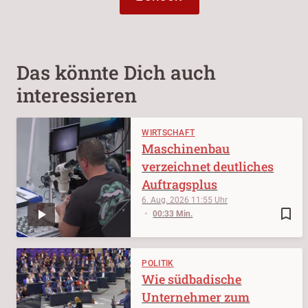
Das könnte Dich auch
interessieren
WIRTSCHAFT
Maschinenbau
verzeichnet deutliches
Auftragsplus
6. Aug. 2026
11:55
bookmark_border
00:33 Min.
POLITIK
Wie südbadische
Unternehmer zum