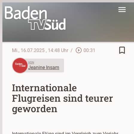
menu
bookmark_border
play_circle_outline
Mi., 16.07.2025
, 14:48 Uhr
/
00:31
VON
Jeanine Insam
Internationale
Flugreisen sind teurer
geworden
Internationale Flüge sind im Vergleich zum Vorjahr