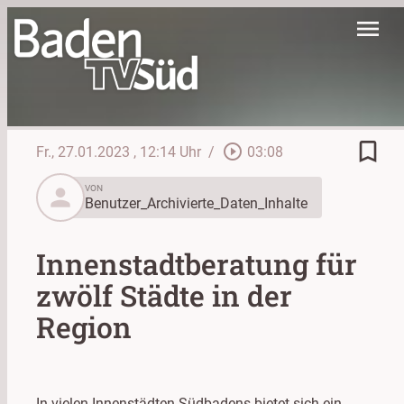
menu
bookmark_border
play_circle_outline
Fr., 27.01.2023
, 12:14 Uhr
/
03:08
person
VON
Benutzer_Archivierte_Daten_Inhalte
Innenstadtberatung für
zwölf Städte in der
Region
In vielen Innenstädten Südbadens bietet sich ein