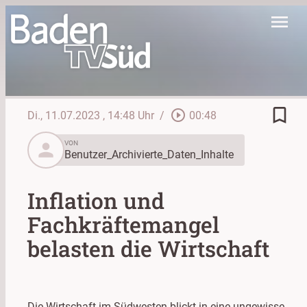
menu
bookmark_border
play_circle_outline
Di., 11.07.2023
, 14:48 Uhr
/
00:48
person
VON
Benutzer_Archivierte_Daten_Inhalte
Inflation und
Fachkräftemangel
belasten die Wirtschaft
Die Wirtschaft im Südwesten blickt in eine ungewisse