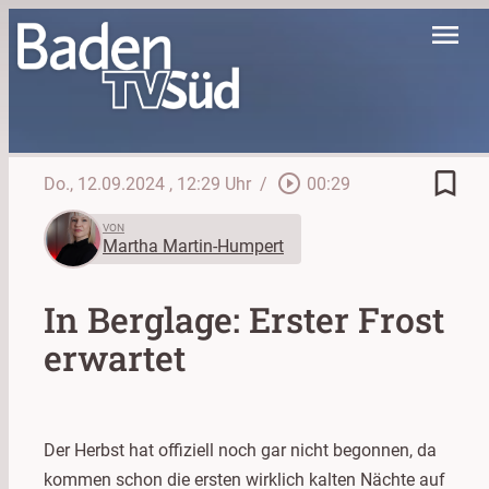
menu
bookmark_border
play_circle_outline
Do., 12.09.2024
, 12:29 Uhr
/
00:29
VON
Martha Martin-Humpert
In Berglage: Erster Frost
erwartet
Der Herbst hat offiziell noch gar nicht begonnen, da
kommen schon die ersten wirklich kalten Nächte auf