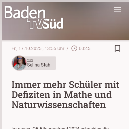
menu
bookmark_border
play_circle_outline
Fr., 17.10.2025
, 13:55 Uhr
/
00:45
VON
Selina Stahl
Immer mehr Schüler mit
Defiziten in Mathe und
Naturwissenschaften
Im neuen IQB-Bildungstrend 2024 schneiden die