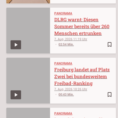
PANORAMA
DLRG warnt: Diesen
Sommer bereits über 260
Menschen ertrunken
7. Aug. 2026
11:19
bookmark_border
02:54 Min.
PANORAMA
Freiburg landet auf Platz
Zwei bei bundesweitem
Freibad-Ranking
7. Aug. 2026
10:26
bookmark_border
00:43 Min.
PANORAMA