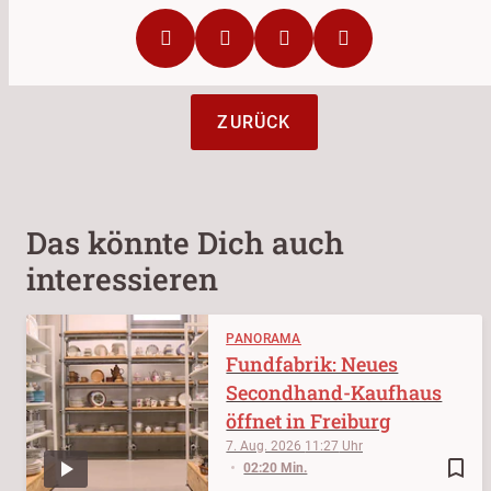
ZURÜCK
Das könnte Dich auch
interessieren
PANORAMA
Fundfabrik: Neues
Secondhand-Kaufhaus
öffnet in Freiburg
7. Aug. 2026
11:27
bookmark_border
02:20 Min.