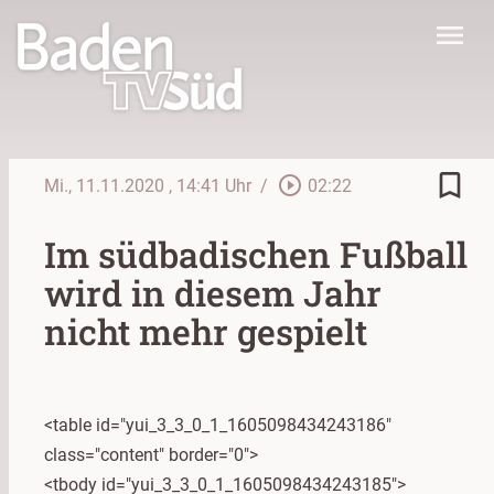
menu
bookmark_border
play_circle_outline
Mi., 11.11.2020
, 14:41 Uhr
/
02:22
Im südbadischen Fußball
wird in diesem Jahr
nicht mehr gespielt
<table id="yui_3_3_0_1_1605098434243186"
class="content" border="0">
<tbody id="yui_3_3_0_1_1605098434243185">