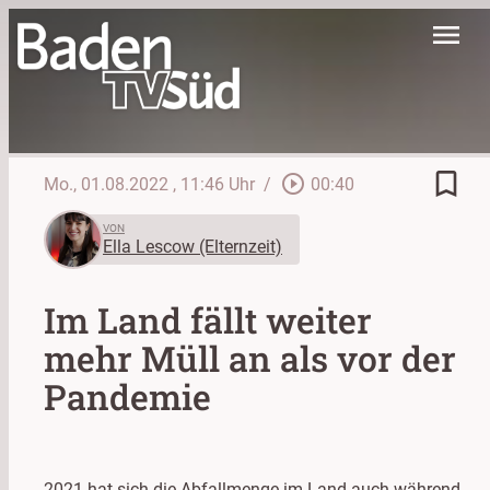
menu
bookmark_border
play_circle_outline
Mo., 01.08.2022
, 11:46 Uhr
/
00:40
VON
Ella Lescow (Elternzeit)
Im Land fällt weiter
mehr Müll an als vor der
Pandemie
2021 hat sich die Abfallmenge im Land auch während