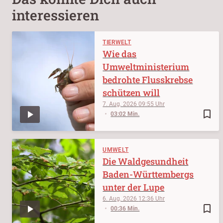
interessieren
TIERWELT
Wie das
Umweltministerium
bedrohte Flusskrebse
schützen will
7. Aug. 2026
09:55
bookmark_border
03:02 Min.
UMWELT
Die Waldgesundheit
Baden-Württembergs
unter der Lupe
6. Aug. 2026
12:36
bookmark_border
00:36 Min.