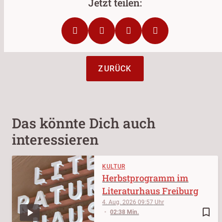
ZURÜCK
Das könnte Dich auch
interessieren
KULTUR
Herbstprogramm im
Literaturhaus Freiburg
4. Aug. 2026
09:57
bookmark_border
02:38 Min.