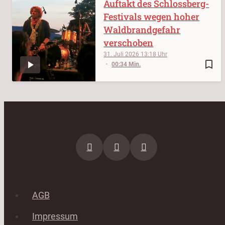
Auftakt des Schlossberg-
Festivals wegen hoher
Waldbrandgefahr
verschoben
31. Juli 2026
13:18
bookmark_border
00:34 Min.
AGB
Impressum