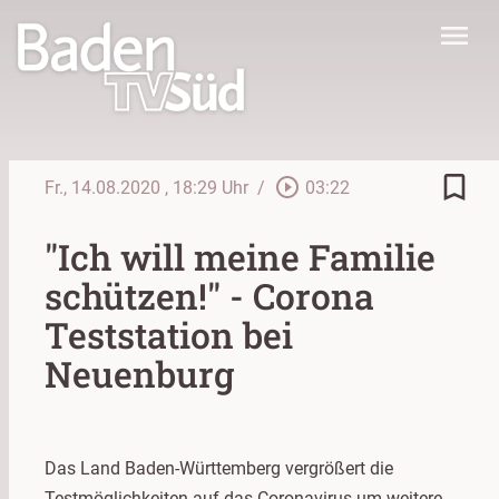
menu
bookmark_border
play_circle_outline
Fr., 14.08.2020
, 18:29 Uhr
/
03:22
"Ich will meine Familie
schützen!" - Corona
Teststation bei
Neuenburg
Das Land Baden-Württemberg vergrößert die
Testmöglichkeiten auf das Coronavirus um weitere