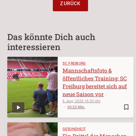
ZURÜCK
Das könnte Dich auch
interessieren
SC FREIBURG
Mannschaftsfoto &
öffentliches Training: SC
Freiburg bereitet sich auf
neue Saison vor
6. Aug. 2026
16:53
bookmark_border
03:22 Min.
GESUNDHEIT
Ein Drittel der Menschen