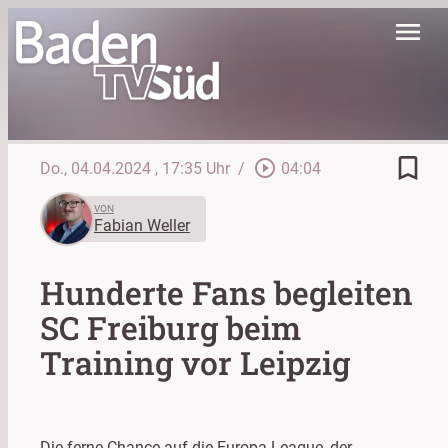
menu
bookmark_border
play_circle_outline
Do., 04.04.2024
, 17:35 Uhr
/
04:04
VON
Fabian Weller
Hunderte Fans begleiten
SC Freiburg beim
Training vor Leipzig
Die ferne Chance auf die Europa-League, der