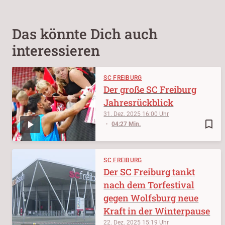
Das könnte Dich auch
interessieren
SC FREIBURG
Der große SC Freiburg
Jahresrückblick
31. Dez. 2025
16:00
bookmark_border
04:27 Min.
SC FREIBURG
Der SC Freiburg tankt
nach dem Torfestival
gegen Wolfsburg neue
Kraft in der Winterpause
22. Dez. 2025
15:19