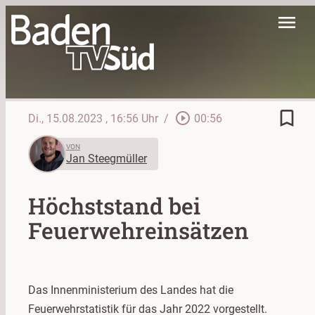
menu
bookmark_border
play_circle_outline
Di., 15.08.2023
, 16:56 Uhr
/
00:56
VON
Jan Steegmüller
Höchststand bei
Feuerwehreinsätzen
Das Innenministerium des Landes hat die
Feuerwehrstatistik für das Jahr 2022 vorgestellt.