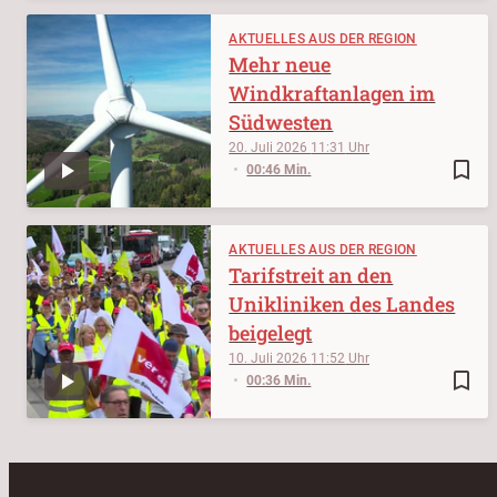
AKTUELLES AUS DER REGION
Mehr neue
Windkraftanlagen im
Südwesten
20. Juli 2026
11:31
bookmark_border
00:46 Min.
AKTUELLES AUS DER REGION
Tarifstreit an den
Unikliniken des Landes
beigelegt
10. Juli 2026
11:52
bookmark_border
00:36 Min.