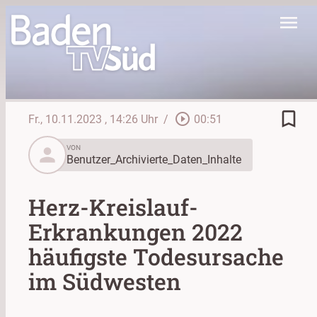
menu
bookmark_border
play_circle_outline
Fr., 10.11.2023
, 14:26 Uhr
/
00:51
person
VON
Benutzer_Archivierte_Daten_Inhalte
Herz-Kreislauf-
Erkrankungen 2022
häufigste Todesursache
im Südwesten